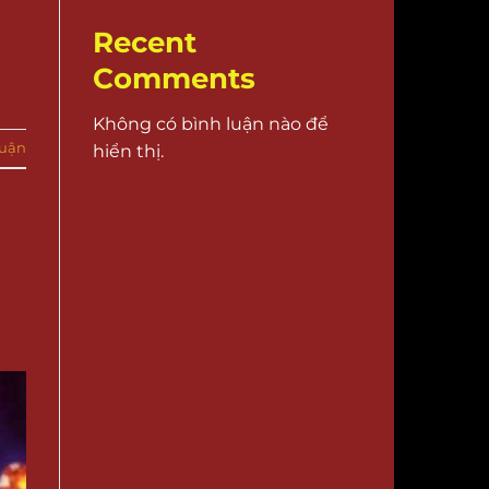
Recent
Comments
Không có bình luận nào để
luận
hiển thị.