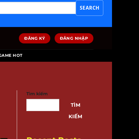
SEARCH
ĐĂNG KÝ
ĐĂNG NHẬP
GAME HOT
Tìm kiếm
TÌM
KIẾM