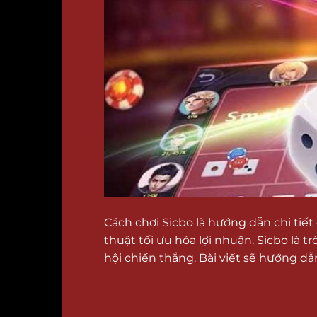
Cách chơi Sicbo là hướng dẫn chi tiết
thuật tối ưu hóa lợi nhuận. Sicbo là trò
hội chiến thắng. Bài viết sẽ hướng dẫn