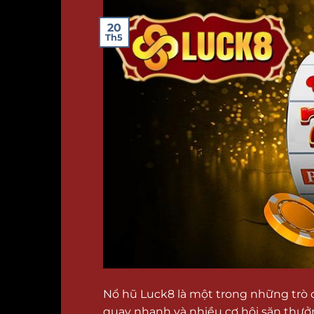
20
Th5
Nổ hũ Luck8 là một trong những trò ch
quay nhanh và nhiều cơ hội săn thưởn