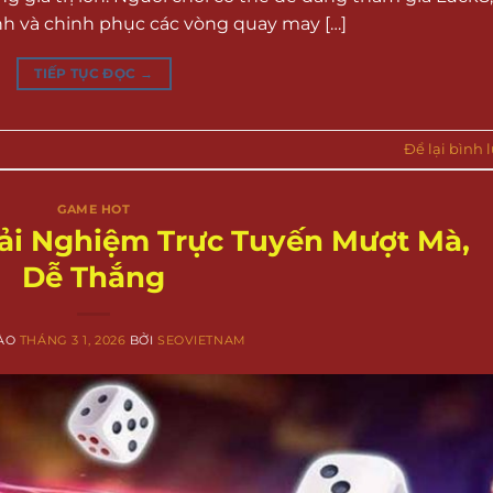
nh và chinh phục các vòng quay may […]
TIẾP TỤC ĐỌC
→
Để lại bình 
GAME HOT
rải Nghiệm Trực Tuyến Mượt Mà,
Dễ Thắng
VÀO
THÁNG 3 1, 2026
BỞI
SEOVIETNAM