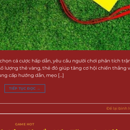
chọn cá cược hấp dẫn, yêu cầu người chơi phân tích trậ
số lượng thẻ vàng, thẻ đỏ giúp tăng cơ hội chiến thắng 
 cung cấp hướng dẫn, mẹo […]
TIẾP TỤC ĐỌC
→
Để lại bình 
GAME HOT