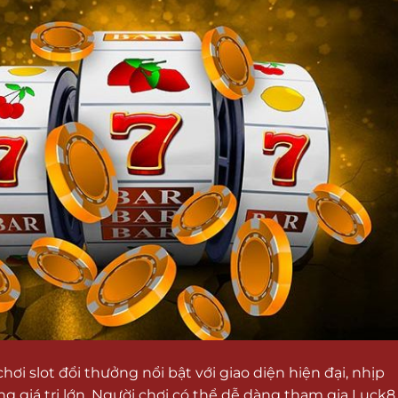
ơi slot đổi thưởng nổi bật với giao diện hiện đại, nhịp
g giá trị lớn. Người chơi có thể dễ dàng tham gia Luck8,