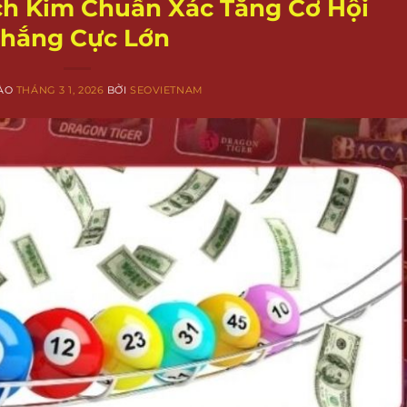
ch Kim Chuẩn Xác Tăng Cơ Hội
hắng Cực Lớn
VÀO
THÁNG 3 1, 2026
BỞI
SEOVIETNAM