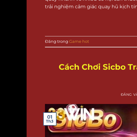
trải nghiệm cảm giác quay hũ kịch tí
Đăng trong
Game hot
Cách Chơi Sicbo T
ĐĂNG 
01
Th3