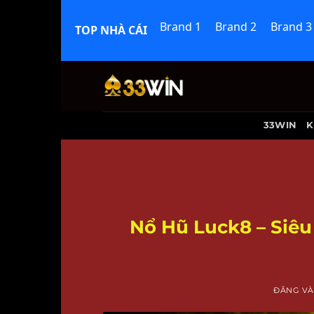
Brand 1
Brand 2
Brand 3
TOP NHÀ CÁI
Bỏ
qua
nội
dung
33WIN
K
Nổ Hũ Luck8 – Siê
ĐĂNG V