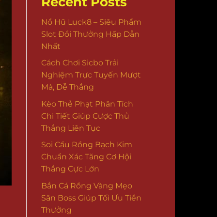
Recent Posts
Nổ Hũ Luck8 – Siêu Phẩm
Slot Đổi Thưởng Hấp Dẫn
Nhất
Cách Chơi Sicbo Trải
Nghiệm Trực Tuyến Mượt
Mà, Dễ Thắng
Kèo Thẻ Phạt Phân Tích
Chi Tiết Giúp Cược Thủ
Thắng Liên Tục
Soi Cầu Rồng Bạch Kim
Chuẩn Xác Tăng Cơ Hội
Thắng Cực Lớn
Bắn Cá Rồng Vàng Mẹo
Săn Boss Giúp Tối Ưu Tiền
Thưởng