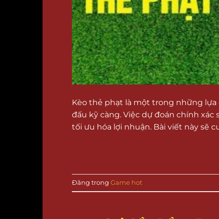
Kèo thẻ phạt là một trong những lựa 
đấu kỹ càng. Việc dự đoán chính xác 
tối ưu hóa lợi nhuận. Bài viết này sẽ
Đăng trong
Game hot